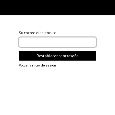
erciales
Servicios
Cursos
Empleo
Quejas y Sugerencias
Su correo electrónico
Restablecer contraseña
Volver a inicio de sesión